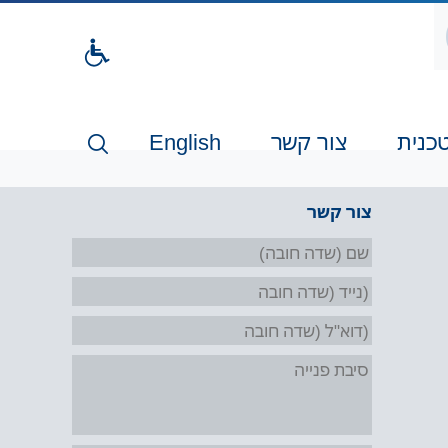
דלג
לתו
המר
כנית
צור קשר
English
צור קשר