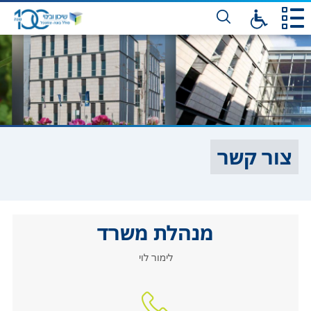
דלג
לתו
המר
צור קשר
מנהלת משרד
לימור לוי